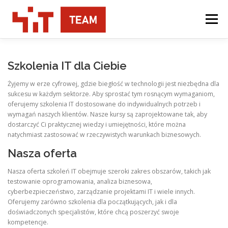
Przejdź
do
Menu
treści
USŁUGI
O NAS
KONTAKT
Szkolenia IT dla Ciebie
Żyjemy w erze cyfrowej, gdzie biegłość w technologii jest niezbędna dla
sukcesu w każdym sektorze. Aby sprostać tym rosnącym wymaganiom,
oferujemy szkolenia IT dostosowane do indywidualnych potrzeb i
wymagań naszych klientów. Nasze kursy są zaprojektowane tak, aby
dostarczyć Ci praktycznej wiedzy i umiejętności, które można
natychmiast zastosować w rzeczywistych warunkach biznesowych.
Nasza oferta
Nasza oferta szkoleń IT obejmuje szeroki zakres obszarów, takich jak
testowanie oprogramowania, analiza biznesowa,
cyberbezpieczeństwo, zarządzanie projektami IT i wiele innych.
Oferujemy zarówno szkolenia dla początkujących, jak i dla
doświadczonych specjalistów, które chcą poszerzyć swoje
kompetencje.