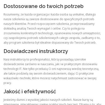
Dostosowane do twoich potrzeb
Rozumiemy, że każda organizacja i każda osoba są unikalne, dlatego
nasze szkolenia są zawsze dostosowane do specyficznych potrzeb
naszych klientów. Przed rozpoczęciem szkolenia, przeprowadzamy
dokładną analizę Twoich wymagań i celów. Czy to polega na
zrozumieniu konkretnych technologii, opanowaniu nowych umiejętności,
czy zaspokojeniu potrzeb szkoleniowych całego zespołu, zadbamy o to,
aby program szkolenia był idealnie dopasowany do Twoich potrzeb.
Doświadczeni instruktorzy
Nasi instruktorzy to profesjonaliści, którzy posiadają szerokie
doświadczenie zarówno w nauczaniu, jak i w praktycznym stosowaniu
technologii IT. Nie tylko przekażą Ci oni najnowszą wiedzę teoretyczną,
ale także podzielą się swoim doświadczeniem, dając Ci praktyczne
wskazówki i techniki, które możesz natychmiast zastosować w swojej
pracy.
Jakość i efektywność
Jesteśmy dumni z wysokiej jakości naszych szkoleń. Nasze kursy są
intensywne, interaktywne i pełne praktycznych ćwiczeń. Dbamy o to, aby