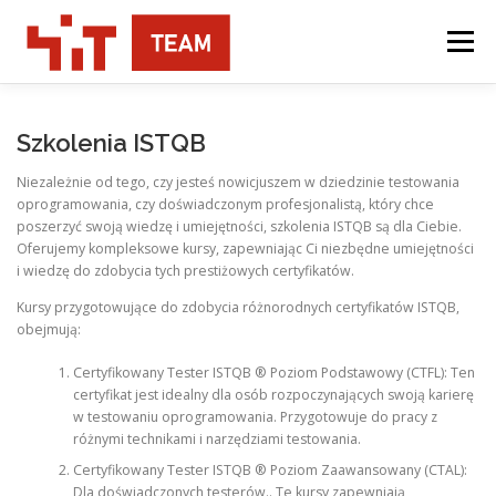
Przejdź
do
Menu
treści
USŁUGI
O NAS
KONTAKT
Szkolenia ISTQB
Niezależnie od tego, czy jesteś nowicjuszem w dziedzinie testowania
oprogramowania, czy doświadczonym profesjonalistą, który chce
poszerzyć swoją wiedzę i umiejętności, szkolenia ISTQB są dla Ciebie.
Oferujemy kompleksowe kursy, zapewniając Ci niezbędne umiejętności
i wiedzę do zdobycia tych prestiżowych certyfikatów.
Kursy przygotowujące do zdobycia różnorodnych certyfikatów ISTQB,
obejmują:
Certyfikowany Tester ISTQB ® Poziom Podstawowy (CTFL): Ten
certyfikat jest idealny dla osób rozpoczynających swoją karierę
w testowaniu oprogramowania. Przygotowuje do pracy z
różnymi technikami i narzędziami testowania.
Certyfikowany Tester ISTQB ® Poziom Zaawansowany (CTAL):
Dla doświadczonych testerów.. Te kursy zapewniają