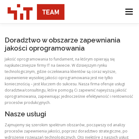
Przejdź
do
Menu
treści
USŁUGI
O NAS
KONTAKT
Doradztwo w obszarze zapewniania
jakości oprogramowania
Jakość oprogramowania to fundament, na którym opierają się
najskuteczniejsze firmy IT na świecie. W dzisiejszym rynku
technologicznym, gdzie oczekiwania klientów są coraz wyższe,
zapewnienie wysokiej jakości oprogramowania jest nie tylko
koniecznością – jest kluczem do sukcesu. Nasza firma oferuje usługi
doradztwa/consultingu, które pomogą Ci zapewnić najwyższą jakość
oprogramowania, zapewniając jednocześnie efektywność i rentowność
procesów produkcyjnych.
Nasze usługi
Zajmujemy się szerokim spektrum obszarów, począwszy od analizy
procesów zapewnienia jakości, poprzez doradztwo strategiczne, po
wdrożenie rozwiązań technologicznych. Oto niektóre z naszych usług: